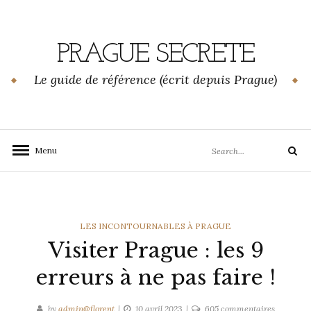
Skip
to
content
PRAGUE SECRETE
Le guide de référence (écrit depuis Prague)
Search
Menu
Search
for:
CATEGORIES
LES INCONTOURNABLES À PRAGUE
Visiter Prague : les 9
erreurs à ne pas faire !
sur
by
admin@florent
10 avril 2023
605 commentaires