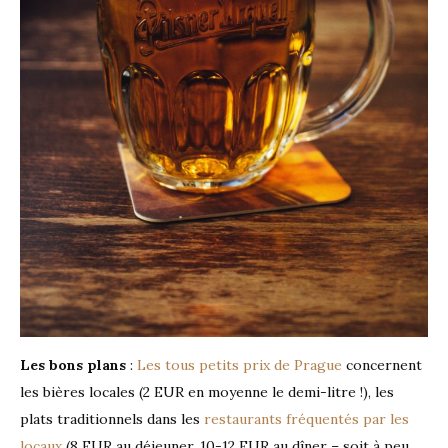
Les bons plans
:
Les tous petits prix de Prague
concernent
les bières locales (2 EUR en moyenne le demi-litre !), les
plats traditionnels dans les
restaurants fréquentés par les
locaux
(8 EUR au déjeuner, 10-12 EUR au dîner – soit à peu