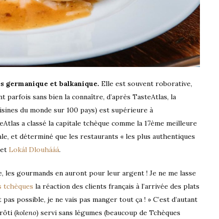
nes germanique et balkanique.
Elle est souvent roborative,
nt parfois sans bien la connaître, d’après TasteAtlas, la
uisines du monde sur 100 pays) est supérieure à
teAtlas a classé la capitale tchèque comme la 17ème meilleure
le, et déterminé que les restaurants « les plus authentiques
et
Lokál Dlouhááá
.
, les gourmands en auront pour leur argent ! Je ne me lasse
s tchèques
la réaction des clients français à l’arrivée des plats
as possible, je ne vais pas manger tout ça ! » C’est d’autant
ôti (
koleno
) servi sans légumes (beaucoup de Tchèques