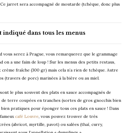
 Ce jarret sera accompagné de moutarde (tchèque, donc plus
 indiqué dans tous les menus
quand vous serez à Prague, vous remarquerez que le grammage
d on a une faim de loup ! Sur les menus des petits restaus,
crème fraîche (300 gr) mais cela n’a rien de tchèque. Autre
s (travers de porc) marinées à la bière ou au miel.
sont le plus souvent des plats en sauce accompagnés de
s de terre coupées en tranches (sortes de gros gnocchis bien
t bien pratiques pour éponger tous ces plats en sauce ! Dans
u fameux
café Louvre
, vous pouvez trouver de très
ées (abricot, myrtille, pavot) ou salées (thaï, curry,
raissent sous l’appellation « dumplings ».