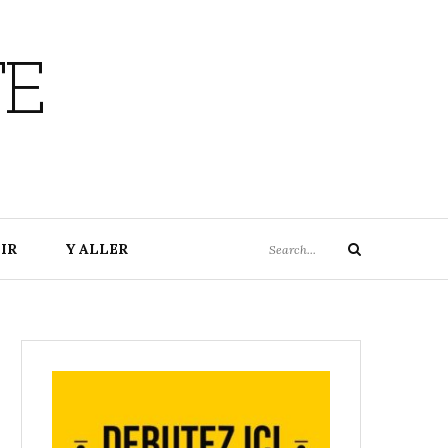
TE
Search
IR
Y ALLER
Search
for: