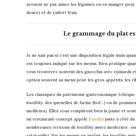
avouent ne pas aimer les légumes ou en manger peu).
douce) et de raifort frais.
Le grammage du plat est
Je ne sais pas si c’est une disposition légale mais 
est toujours indiqué sur les menus. Bien pratique quan
vous trouverez souvent des gnocchis avec épinards et 
option souvent au menu pour les gros appétits, les rib
Les classiques du patrimoine gastronomique tchèque 
knedlíky
, des quenelles de farine (bof…) ou de pomme
meilleurs). Elles vous rempliront bien la panse et son
un restaurant-concept appelé
Knedlín
juste à côté d
nombreuses versions de
knedlíky
assez modernes : sucr
ratatouille). Sur les menus en anglais, les
knedlíky
appa