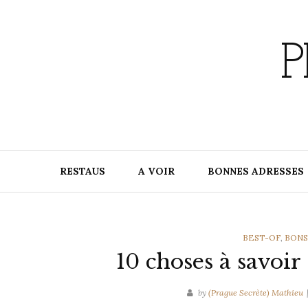
Skip
to
content
P
RESTAUS
A VOIR
BONNES ADRESSES
CATEGORIES
BEST-OF
,
BONS
10 choses à savoir
by
(Prague Secrète) Mathieu