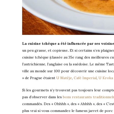
La cuisine tchèque a été influencée par ses voisi
un peu grasse, et copieuse
.
Et si certains s’en plaigne
cuisine tchèque (classée au 35e rang des meilleures c
l’autrichienne, l’anglaise ou la suédoise. Le même Tas
ville au monde sur 100 pour découvrir une cuisine loca
» de Prague étaient
U Matěje
,
Café Imperial
,
U Kroka
Si les gourmets n’y trouvent pas toujours leur compte
pas d’observer dans les
bons restaurants traditionnel
commandés. Des « Ohhhh », des « Ahhhh », des « C’est p
plus vrai si vous commandez le fameux jarret de porc r