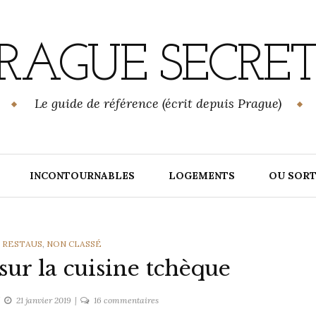
RAGUE SECRE
Le guide de référence (écrit depuis Prague)
INCONTOURNABLES
LOGEMENTS
OU SORT
 RESTAUS
,
NON CLASSÉ
 sur la cuisine tchèque
sur
21 janvier 2019
16 commentaires
10