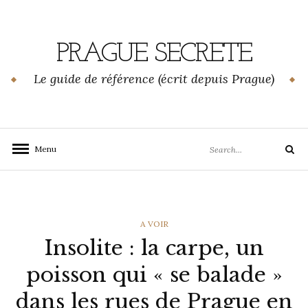
Skip
to
content
PRAGUE SECRETE
Le guide de référence (écrit depuis Prague)
Search
Menu
Search
for:
CATEGORIES
A VOIR
Insolite : la carpe, un
poisson qui « se balade »
dans les rues de Prague en