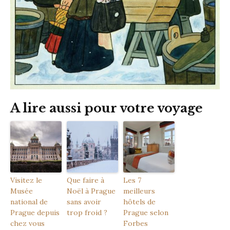
A lire aussi pour votre voyage
Visitez le
Que faire à
Les 7
Musée
Noël à Prague
meilleurs
national de
sans avoir
hôtels de
Prague depuis
trop froid ?
Prague selon
chez vous
Forbes