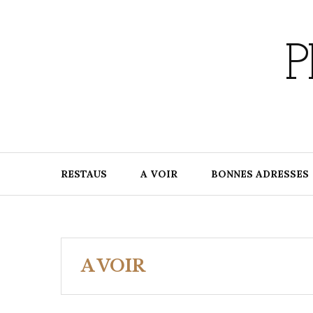
Skip
to
content
P
RESTAUS
A VOIR
BONNES ADRESSES
A VOIR