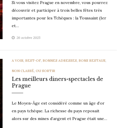
Si vous visitez Prague en novembre, vous pourrez
découvrir et participer à trois belles fêtes très
importantes pour les Tchèques : la Toussaint (1er
et…
26 octobre 2025
CATEGORIES
A VOIR
,
BEST-OF
,
BONNES ADRESSES
,
BONS RESTAUS
,
NON CLASSÉ
,
OU SORTIR
Les meilleurs diners-spectacles de
Prague
Le Moyen-Âge est considéré comme un âge d’or
en pays tchèque. La richesse du pays reposait
alors sur des mines d’argent et Prague était une…