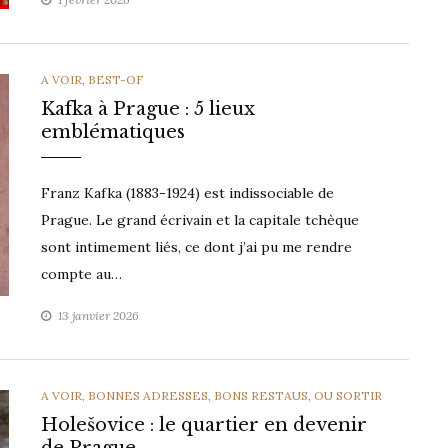
CATEGORIES
A VOIR
,
BEST-OF
Kafka à Prague : 5 lieux
emblématiques
Franz Kafka (1883-1924) est indissociable de
Prague. Le grand écrivain et la capitale tchèque
sont intimement liés, ce dont j’ai pu me rendre
compte au…
13 janvier 2026
CATEGORIES
A VOIR
,
BONNES ADRESSES
,
BONS RESTAUS
,
OU SORTIR
Holešovice : le quartier en devenir