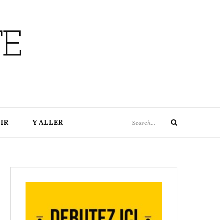
TE
Search
IR
Y ALLER
Search
for: