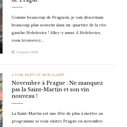
de Prague
Comme beaucoup de Praguois, je vais désormais
beaucoup plus souvent dans un quartier de la rive
gauche Holešovice ! Allez-y aussi. À Holešovice,
vous trouverez…
8 janvier 2026
CATEGORIES
A VOIR
,
BEST-OF
,
NON CLASSÉ
Novembre à Prague : Ne manquez
pas la Saint-Martin et son vin
nouveau !
La Saint-Martin est une fête de plus à mettre au
programme si vous visitez Prague en novembre.