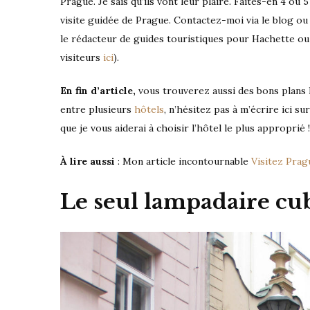
Prague. Je sais qu’ils vont leur plaire. Faites-en 4 o
visite guidée de Prague. Contactez-moi via le blog ou 
le rédacteur de guides touristiques pour Hachette o
visiteurs
ici
).
En fin d’article,
vous trouverez aussi des bons plans l
entre plusieurs
hôtels
, n’hésitez pas à m’écrire ici s
que je vous aiderai à choisir l’hôtel le plus approprié !
À lire
aussi
: Mon article incontournable
Visitez Prag
Le seul lampadaire cu