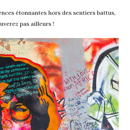
26
ences étonnantes hors des sentiers battus,
lieux
insolites
uverez pas ailleurs !
à
Prague
(par
un
local)