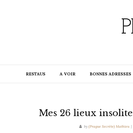
Skip
to
content
P
RESTAUS
A VOIR
BONNES ADRESSES
Mes 26 lieux insolite
by
(Prague Secrète) Mathieu