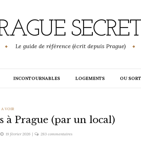
RAGUE SECRE
Le guide de référence (écrit depuis Prague)
INCONTOURNABLES
LOGEMENTS
OU SORT
CATEGORIES
A VOIR
s à Prague (par un local)
sur
19 février 2026
283 commentaires
Mes