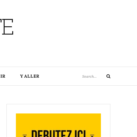
TE
Search
IR
Y ALLER
Search
for: