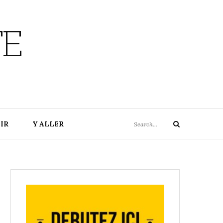
TE
Search
IR
Y ALLER
Search
for: