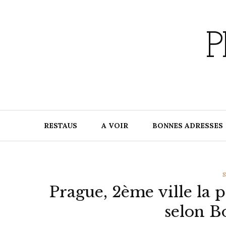
Skip
to
content
P
RESTAUS
A VOIR
BONNES ADRESSES
C
Prague, 2ème ville la 
selon B