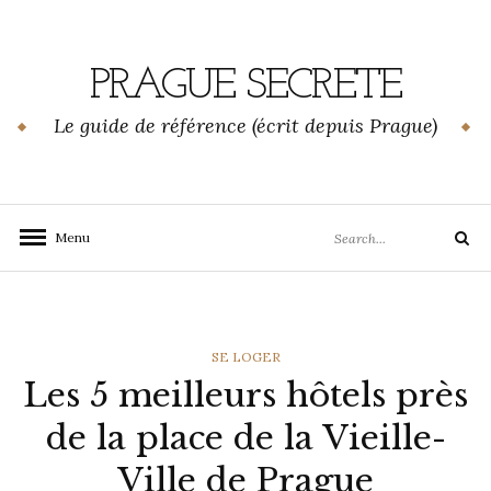
Skip
to
content
PRAGUE SECRETE
Le guide de référence (écrit depuis Prague)
Search
Menu
Search
for:
CATEGORIES
SE LOGER
Les 5 meilleurs hôtels près
de la place de la Vieille-
Ville de Prague