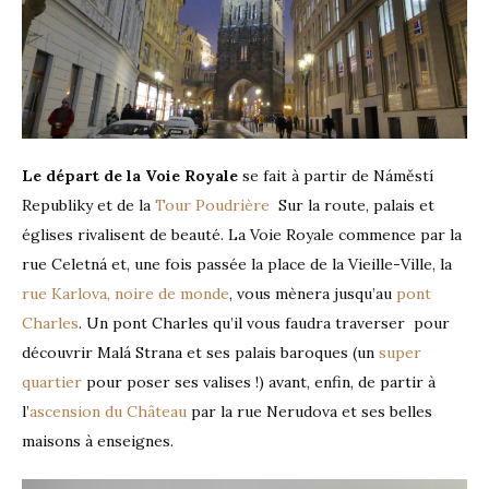
Le départ de la Voie Royale
se fait à partir de Náměstí
Republiky et de la
Tour Poudrière
Sur la route, palais et
églises rivalisent de beauté. La Voie Royale commence par la
rue Celetná et, une fois passée la place de la Vieille-Ville, la
rue Karlova, noire de monde
, vous mènera jusqu’au
pont
Charles
. Un pont Charles qu’il vous faudra traverser pour
découvrir Malá Strana et ses palais baroques (un
super
quartier
pour poser ses valises !) avant, enfin, de partir à
l’
ascension du Château
par la rue Nerudova et ses belles
maisons à enseignes.