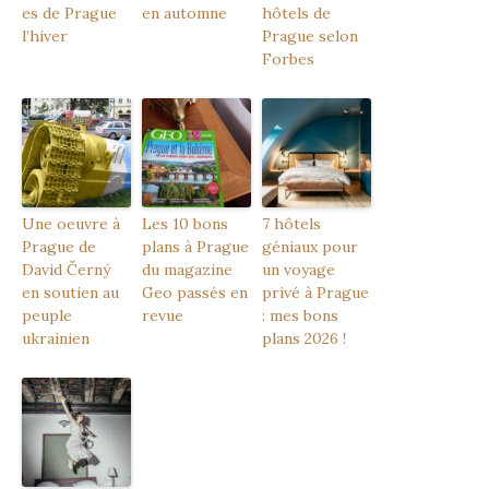
es de Prague
en automne
hôtels de
l’hiver
Prague selon
Forbes
Une oeuvre à
Les 10 bons
7 hôtels
Prague de
plans à Prague
géniaux pour
David Černý
du magazine
un voyage
en soutien au
Geo passés en
privé à Prague
peuple
revue
: mes bons
ukrainien
plans 2026 !