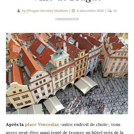
by
(Prague Secrète) Mathieu
6 décembre 2018
13
sur
commentaires
Les
5
meilleurs
hôtels
près
de
la
place
de
la
Vieille-
Ville
de
Prague
Après la
place Venceslas
-autre endroit de choix-, vous
serez peut-être aussi tenté de trouver un hôtel près de la