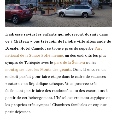
L’adresse ravira les enfants qui adoreront dormir dans
ce « Château »
pas très loin de la jolie ville allemande de
Dresde.
Hotel Camelot se trouve près du superbe
Parc
national de la Suisse Bohémienne
, un des endroits les plus
sympas de Tchéquie avec le
parc de la Šumava
ou les
montagnes avec les Monts des géants
. Donc là encore, un
endroit parfait pour faire étape dans le cadre de vacances
« nature » en République tchèque. Vous pourrez très
facilement partir faire des randonnées ou des excursions à
partir de cet hébergement. L’hôtel est vraiment atypique et
les proprios très sympas ! Chambres familiales et copieux
petit déjeuner.