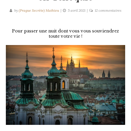
sur
by
(Prague Secrète) Mathieu
5 avril 2021
12 commentaires
3
hôtels
atypi
Pour passer une nuit dont vous vous souviendrez
toute votre vie !
où
passe
la
nuit
à
Pragu
et
en
Tchéq