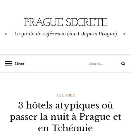
Skip
to
content
PRAGUE SECRETE
Le guide de référence (écrit depuis Prague)
Search
Menu
Search
for:
CATEGORIES
SE LOGER
3 hôtels atypiques où
passer la nuit à Prague et
en Tchéquie