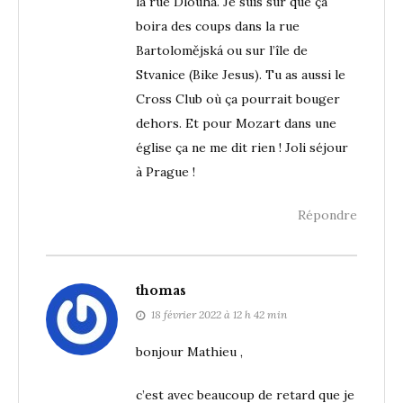
la rue Dlouha. Je suis sûr que ça
boira des coups dans la rue
Bartolomějská ou sur l’île de
Stvanice (Bike Jesus). Tu as aussi le
Cross Club où ça pourrait bouger
dehors. Et pour Mozart dans une
église ça ne me dit rien ! Joli séjour
à Prague !
Répondre
thomas
18 février 2022 à 12 h 42 min
bonjour Mathieu ,
c’est avec beaucoup de retard que je