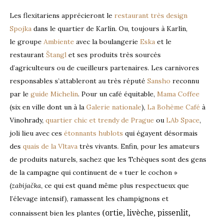
Les flexitariens apprécieront le
restaurant très design
Spojka
dans le quartier de Karlín. Ou, toujours à Karlín,
le groupe
Ambiente
avec la boulangerie
Eska
et le
restaurant
Štangl
et ses produits très sourcés
d’agriculteurs ou de cueilleurs partenaires. Les carnivores
responsables s’attableront au très réputé
Sansho
reconnu
par le
guide Michelin
. Pour un café équitable,
Mama Coffee
(six en ville dont un à la
Galerie nationale
),
La Bohème Café
à
Vinohrady,
quartier chic et trendy de Prague
ou
LAb Space
,
joli lieu avec ces
étonnants hublots
qui égayent désormais
des
quais de la Vltava
très vivants. Enfin, pour les amateurs
de produits naturels, sachez que les Tchèques sont des gens
de la campagne qui continuent de « tuer le cochon »
(
zabijačka
, ce qui est quand même plus respectueux que
l’élevage intensif), ramassent les champignons et
(ortie, livèche, pissenlit,
connaissent bien les plantes