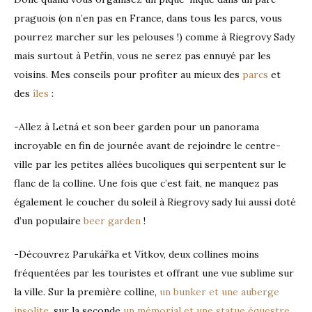
praguois (on n’en pas en France, dans tous les parcs, vous
pourrez marcher sur les pelouses !) comme à Riegrovy Sady
mais surtout à Petřín, vous ne serez pas ennuyé par les
voisins. Mes conseils pour profiter au mieux des
parcs
et
des
îles
:
-Allez à Letná et son beer garden pour un panorama
incroyable en fin de journée avant de rejoindre le centre-
ville par les petites allées bucoliques qui serpentent sur le
flanc de la colline. Une fois que c’est fait, ne manquez pas
également le coucher du soleil à Riegrovy sady lui aussi doté
d’un populaire
beer garden
!
-Découvrez Parukářka et Vítkov, deux collines moins
fréquentées par les touristes et offrant une vue sublime sur
la ville. Sur la première colline,
un bunker et une auberge
insolite
, sur la seconde
un mémorial et une statue équestre