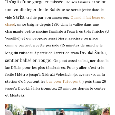
Il s’agit d’une gorge encaissée.
selon
De ses falaises et
une vieille légende de Bohême
se serait jetée dans le
Šárka
vide
, trahie par son amoureux.
Quand il fait beau et
chaud
, on se baigne depuis 1930 dans la vallée dans une
charmante petite piscine familiale à l’eau très très fraîche (U
Veselíků) et qui propose aussi bière, saucisse ou glace
comme partout à cette période (15 minutes de marche le
Divoká Šárka,
long du ruisseau à partir de l’arrêt de tram
sentier balisé en rouge)
. On peut aussi se baigner dans le
lac Džbán pour les plus téméraires. Pour y aller, c’est très
facile ! Métro jusqu’à Nádraží Veleslavín (souvenez-vous, la
station d’où partent les
bus pour l’aéroport
!) puis tram 26
jusqu’à Divoká Šárka (comptez 20 minutes depuis le centre
et Můstek).