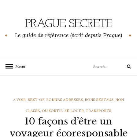
Skip
to
content
PRAGUE SECRETE
Le guide de référence (écrit depuis Prague)
Search
Menu
Search
for:
CATEGORIES
A VOIR
,
BEST-OF
,
BONNES ADRESSES
,
BONS RESTAUS
,
NON
CLASSÉ
,
OU SORTIR
,
SE LOGER
,
TRANSPORTS
10 façons d’être un
voyageur écoresponsable