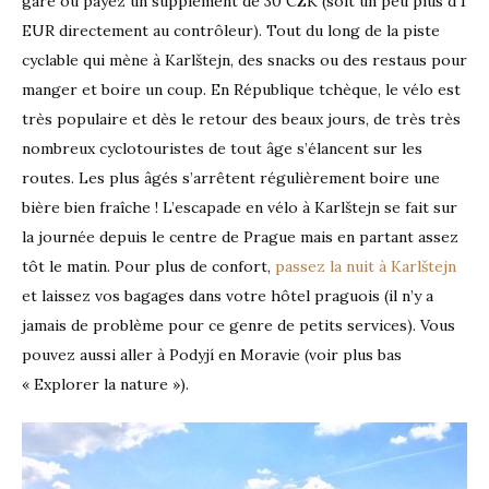
gare ou payez un supplément de 30 CZK (soit un peu plus d’1
EUR directement au contrôleur). Tout du long de la piste
cyclable qui mène à Karlštejn, des snacks ou des restaus pour
manger et boire un coup. En République tchèque, le vélo est
très populaire et dès le retour des beaux jours, de très très
nombreux cyclotouristes de tout âge s’élancent sur les
routes. Les plus âgés s’arrêtent régulièrement boire une
bière bien fraîche ! L’escapade en vélo à Karlštejn se fait sur
la journée depuis le centre de Prague mais en partant assez
tôt le matin. Pour plus de confort,
passez la nuit à Karlštejn
et laissez vos bagages dans votre hôtel praguois (il n’y a
jamais de problème pour ce genre de petits services). Vous
pouvez aussi aller à Podyjí en Moravie (voir plus bas
« Explorer la nature »).