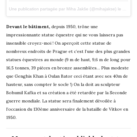
Une publication partagée par Miha Jakše (@mihajakse)
le
12 Nov.
Devant le bâtiment,
depuis 1950, trône une
impressionnante statue équestre qui ne vous laissera pas
insensible croyez-moi ! On aperçoit cette statue de
nombreux endroits de Prague et c’est l’une des plus grandes
statues équestres au monde (9 m de haut, 9,6 m de long pour
16,5 tonnes, 39 pièces en bronze assemblées… Plus modeste
que Genghis Khan à Oulan Bator ceci étant avec ses 40m de
hauteur, sans compter le socle !) On la doit au sculpteur
Bohumil Kafka et sa création a été retardée par la Seconde
guerre mondiale. La statue sera finalement dévoilée à
l’occasion du 130ème anniversaire de la bataille de Vítkov en
1950.