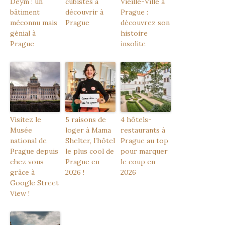
Deym : un
cubistes à
Vieille-Ville à
bâtiment
découvrir à
Prague :
méconnu mais
Prague
découvrez son
génial à
histoire
Prague
insolite
Visitez le
5 raisons de
4 hôtels-
Musée
loger à Mama
restaurants à
national de
Shelter, l’hôtel
Prague au top
Prague depuis
le plus cool de
pour marquer
chez vous
Prague en
le coup en
grâce à
2026 !
2026
Google Street
View !