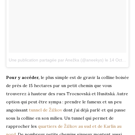
Une publication partagée par Anežka (@aneekys)
le
14 Oct. 2017 à 10 :00 PDT
Pour y accéder,
le plus simple est de gravir la colline boisée
de près de 15 hectares par un petit chemin que vous
trouverez à hauteur des rues Trocnovská et Husitská. Autre
option qui peut être sympa : prendre le fameux et un peu
angoissant
tunnel de Žižkov
dont j’ai déjà parlé et qui passe
sous la colline en son milieu. Un tunnel qui permet de
rapprocher les
quartiers de Žižkov au sud et de Karlín au
nord
. De nombreux petits chemins sinueux montent aussi