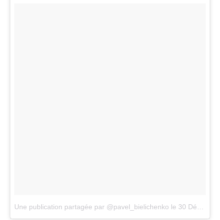
Une publication partagée par @pavel_bielichenko
le
30 Déc. 2017 à 6 :22 PST