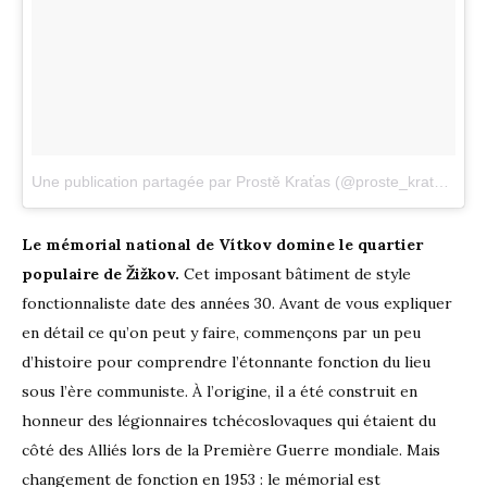
Une publication partagée par Prostě Kraťas (@proste_kratas)
le
2
Le mémorial national de Vítkov domine le quartier
populaire de Žižkov.
Cet imposant bâtiment de style
fonctionnaliste date des années 30. Avant de vous expliquer
en détail ce qu’on peut y faire, commençons par
un peu
d’histoire pour comprendre l’étonnante fonction du lieu
sous l’ère communiste. À l’origine, il a été construit en
honneur des légionnaires tchécoslovaques qui étaient du
côté des Alliés lors de la Première Guerre mondiale. Mais
changement de fonction en 1953 : le mémorial est