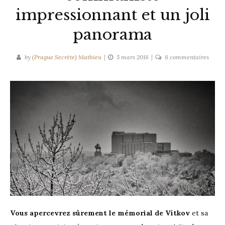
impressionnant et un joli
panorama
sur
by
(Prague Secrète) Mathieu
5 mars 2018
8 commentaires
Le mé
natio
de
Vítko
:
un
vestig
commu
impre
et
un
joli
pano
Vous apercevrez sûrement le mémorial de Vítkov
et sa