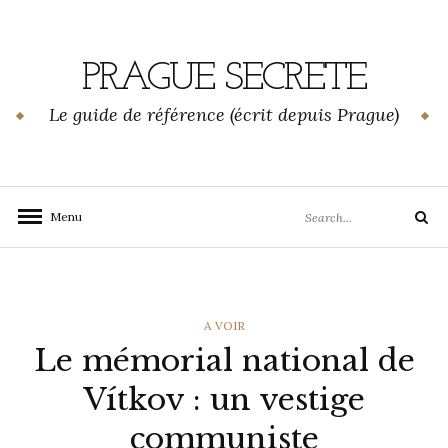
Skip
to
content
PRAGUE SECRETE
Le guide de référence (écrit depuis Prague)
Search
Menu
Search
for:
CATEGORIES
A VOIR
Le mémorial national de
Vítkov : un vestige
communiste