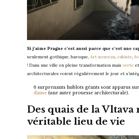
Si j’aime Prague c’est aussi parce que c’est une c
seulement gothique, baroque,
Art nouveau
,
cubiste
,
fo
! Dans une ville en pleine transformation mais
verte
et
architecturales voient régulièrement le jour et s’intè
6 surprenants hublots géants sont apparus sur 
danse
(une autre prouesse architecturale).
Des quais de la Vltav
véritable lieu de vie