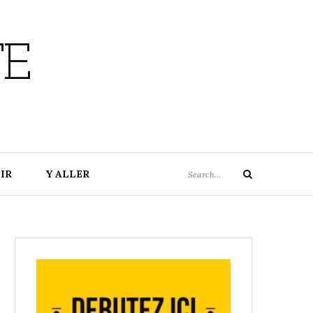
TE
Search
IR
Y ALLER
Search
for: