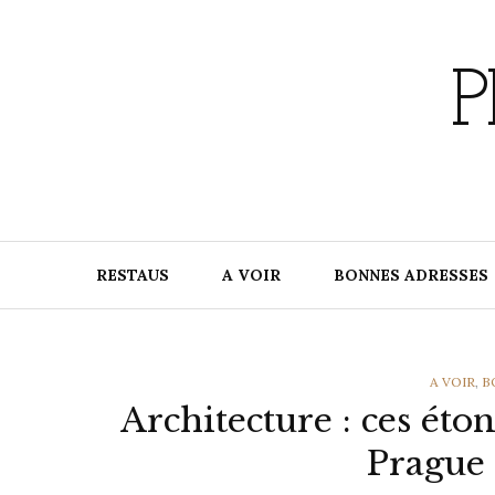
Skip
to
content
P
RESTAUS
A VOIR
BONNES ADRESSES
CATEGOR
A VOIR
,
B
Architecture : ces éto
Prague 