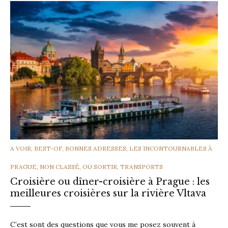
CATEGORIES
A VOIR
,
BEST-OF
,
BONNES ADRESSES
,
LES INCONTOURNABLES À
PRAGUE
,
NON CLASSÉ
,
OU SORTIR
,
TRANSPORTS
Croisière ou dîner-croisière à Prague : les
meilleures croisières sur la rivière Vltava
C’est sont des questions que vous me posez souvent à