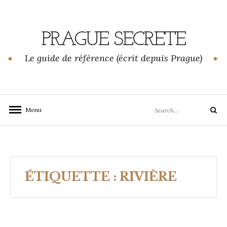
Skip
to
content
PRAGUE SECRETE
Le guide de référence (écrit depuis Prague)
Search
Menu
Search
for:
ÉTIQUETTE :
RIVIÈRE