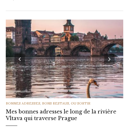
CATEGORIES
BONNES ADRESSES
,
BONS RESTAUS
,
OU SORTIR
Mes bonnes adresses le long de la rivière
Vltava qui traverse Prague