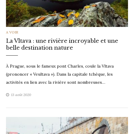
CATEGORIES
A VOIR
La Vltava : une rivière incroyable et une
belle destination nature
À Prague, sous le fameux pont Charles, coule la Vltava
(prononcer « Veultava »). Dans la capitale tchèque, les
activités en lien avec la rivière sont nombreuses…
13 août 2020