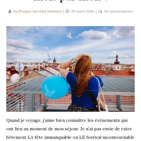
sur
by
(Prague Secrète) Mathieu
29 mars 2026
14 commentaires
Fêtes
et
festi
à
Prag
en
2026
:
le
guid
comp
mois
par
mois
!
Quand je voyage, j’aime bien connaître les évènements qui
ont lieu au moment de mon séjour. Je n’ai pas envie de rater
bêtement LA fête immanquable ou LE festival incontournable