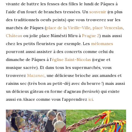
vivante de battre les fesses des filles le lundi de Pâques à
l’aide d’un fouet de branches tressées. Un
souvenir
(en plus
des traditionnels oeufs peints) que vous trouverez sur les
marchés de Pâques (
place de la Vieille-Ville
,
place Venceslas
,
Château
ou jolie place Náměstí Míru à
Prague 2
) mais aussi
chez les petits fleuristes par exemple. Les
mélomanes
pourront aussi assister à des concerts comme celui du
dimanche de Pâques à l’
église Saint-Nicolas
(orgue et
musique sacrée). Et dans tous les supermarchés, vous
trouverez
Mazanec
, une délicieuse brioche aux amandes et
raisins sec (très bon au petit-déj avec du beurre !) mais aussi
un délicieux gâteau en forme d’agneau (
beránek
) qui existe
aussi en Alsace comme vous l’apprendrez
ici
.