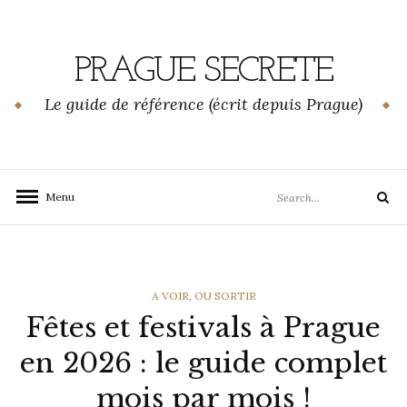
Skip
to
content
PRAGUE SECRETE
Le guide de référence (écrit depuis Prague)
Search
Menu
Search
for:
CATEGORIES
A VOIR
,
OU SORTIR
Fêtes et festivals à Prague
en 2026 : le guide complet
mois par mois !