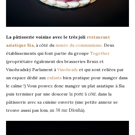
La pâtisserie voisine avec le très joli
restaurant
asiatique Sia
, à côté du
musée du communisme
. Deux
établissements qui font partie du groupe
Together
(propriétaire également des brasseries Bruxx et
Vinohradský Parlament à
Vinohrady
et qui sont reliées par
un espace dédié aux
enfants
bien pratique pour manger dans
le calme !) Vous pouvez donc manger un plat asiatique à Sia
la porte à côté
puis terminer par une douceur
, dans la
pâtisserie avec sa cuisine ouverte (une petite annexe se
au 38 rue Dlouh
trouve aussi pas loin,
á).