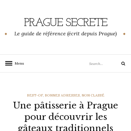
Skip
to
content
PRAGUE SECRETE
Le guide de référence (écrit depuis Prague)
Search
Menu
Search
for:
CATEGORIES
BEST-OF
,
BONNES ADRESSES
,
NON CLASSÉ
Une pâtisserie à Prague
pour découvrir les
gâteaux traditionnels