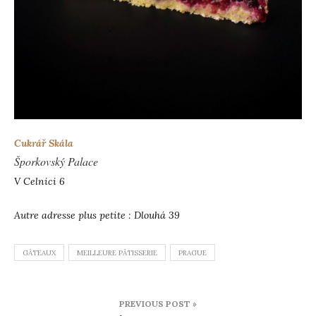
Cukrář Skála
Šporkovský Palace
V Celnici 6
Autre adresse plus petite : Dlouhá 39
GÂTEAUX
MEILLEURE PÂTISSERIE
PRAGUE
Navigation
PREVIOUS POST »