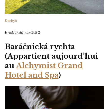
Kuchyň
Hradčanské náměstí 2
Baráčnická rychta
(Appartient aujourd’hui
au
Alchymist Grand
Hotel and Spa
)