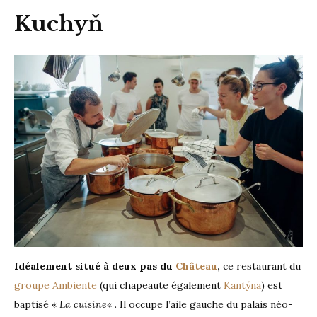
Kuchyň
Idéalement situé à deux pas du
Château
,
ce restaurant du
groupe Ambiente
(qui chapeaute également
Kantýna
) est
baptisé «
La cuisine
« . Il occupe l’aile gauche du palais néo-