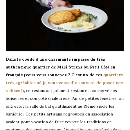
Dans le coude d’une charmante impasse du très
authentique quartier de Malá Strana ou
Petit Côté
en
français (vous vous souvenez ? C’est un de ces
quartiers
très agréables où je vous conseille souvent de poser vos
valises !
),
ce restaurant joliment restauré a conservé ses
boiseries et son côté chaleureux. Par de petites fenêtres, on
entrevoit la salle de bal qu’utilisaient au 19ème siècle les
baráčníc
i. Ces petits artisans regroupés en association
avaient pour vocation de faire revivre les traditions et
coutumes des anciens temps. Aujourd’hui, on se régale dans