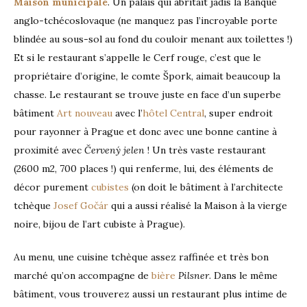
Maison municipale
. Un palais qui abritait jadis la Banque
anglo-tchécoslovaque (ne manquez pas l’incroyable porte
blindée au sous-sol au fond du couloir menant aux toilettes !)
Et si le restaurant s’appelle le Cerf rouge, c’est que le
propriétaire d’origine, le comte Špork, aimait beaucoup la
chasse. Le restaurant se trouve juste en face d’un superbe
bâtiment
Art nouveau
avec l’
hôtel Central
, super endroit
pour rayonner à Prague et donc avec une bonne cantine à
proximité avec
Červený jelen
! Un très vaste restaurant
(2600 m2, 700 places !) qui renferme, lui, des éléments de
décor purement
cubistes
(on doit le bâtiment à l’architecte
tchèque
Josef Gočár
qui a aussi réalisé la Maison à la vierge
noire, bijou de l’art cubiste à Prague).
Au menu, une cuisine tchèque assez raffinée et très bon
marché qu’on accompagne de
bière
Pilsner
. Dans le même
bâtiment, vous trouverez aussi un restaurant plus intime de