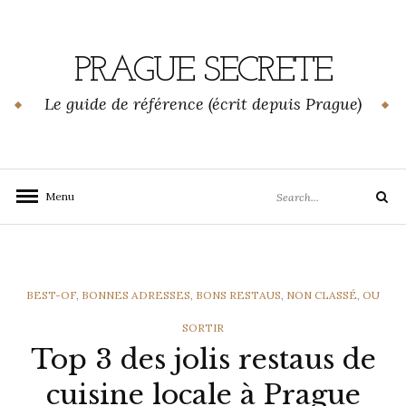
Skip
to
content
PRAGUE SECRETE
Le guide de référence (écrit depuis Prague)
Search
Menu
Search
for:
CATEGORIES
BEST-OF
,
BONNES ADRESSES
,
BONS RESTAUS
,
NON CLASSÉ
,
OU
SORTIR
Top 3 des jolis restaus de
cuisine locale à Prague