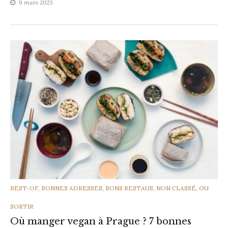
9 mars 2023
CATEGORIES
BEST-OF
,
BONNES ADRESSES
,
BONS RESTAUS
,
NON CLASSÉ
,
OU
SORTIR
Où manger vegan à Prague ? 7 bonnes