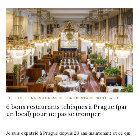
CATEGORIES
BEST-OF
,
BONNES ADRESSES
,
BONS RESTAUS
,
NON CLASSÉ
6 bons restaurants tchèques à Prague (par
un local) pour ne pas se tromper
Je suis expatrié à Prague depuis 20 ans maintenant et ce qui