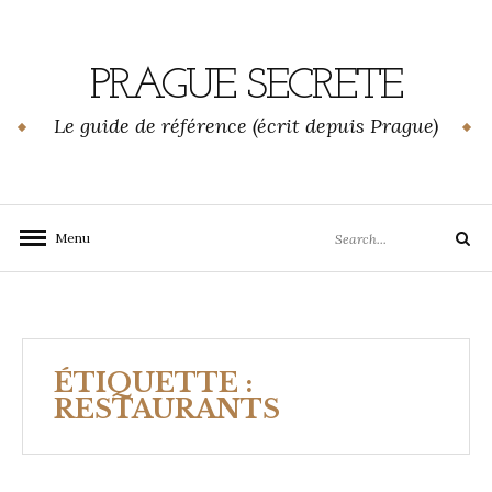
Skip
to
content
PRAGUE SECRETE
Le guide de référence (écrit depuis Prague)
Search
Menu
Search
for:
ÉTIQUETTE :
RESTAURANTS