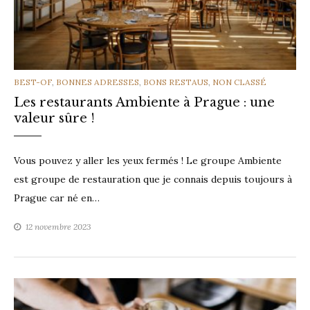
CATEGORIES
BEST-OF
,
BONNES ADRESSES
,
BONS RESTAUS
,
NON CLASSÉ
Les restaurants Ambiente à Prague : une
valeur sûre !
Vous pouvez y aller les yeux fermés ! Le groupe Ambiente
est groupe de restauration que je connais depuis toujours à
Prague car né en…
12 novembre 2023