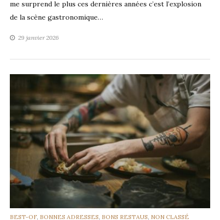
me surprend le plus ces dernières années c’est l’explosion
de la scène gastronomique…
29 janvier 2026
CATEGORIES
BEST-OF
,
BONNES ADRESSES
,
BONS RESTAUS
,
NON CLASSÉ