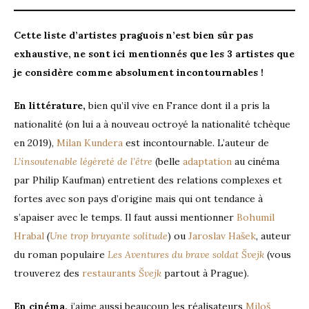
Cette liste d’artistes praguois n’est bien sûr pas
exhaustive, ne sont ici mentionnés que les 3 artistes que
je considère comme absolument incontournables !
En littérature,
bien qu’il vive en France dont il a pris la
nationalité (on lui a à nouveau octroyé la nationalité tchèque
en 2019),
Milan Kundera
est incontournable. L’auteur de
L’insoutenable légèreté de l’être
(belle
adaptation
au cinéma
par Philip Kaufman) entretient des relations complexes et
fortes avec son pays d’origine mais qui ont tendance à
s’apaiser avec le temps. Il faut aussi mentionner
Bohumil
Hrabal
(
Une trop bruyante solitude
) ou
Jaroslav Hašek
, auteur
du roman populaire
Les Aventures du brave soldat Švejk
(vous
trouverez des
restaurants
Švejk
partout à Prague).
En cinéma,
j’aime aussi beaucoup les réalisateurs
Miloš