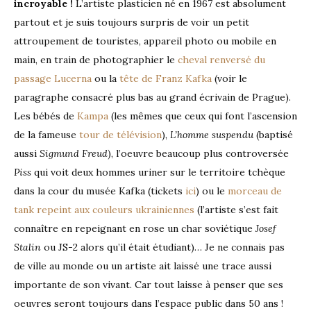
incroyable !
L’artiste plasticien né en 1967 est absolument
partout et je suis toujours surpris de voir un petit
attroupement de touristes, appareil photo ou mobile en
main, en train de photographier le
cheval renversé du
passage Lucerna
ou la
tête de Franz Kafka
(voir le
paragraphe consacré plus bas au grand écrivain de Prague).
Les bébés de
Kampa
(les mêmes que ceux qui font l’ascension
de la fameuse
tour de télévision
),
L’homme suspendu
(baptisé
aussi
Sigmund Freud
), l’oeuvre beaucoup plus controversée
Piss
qui voit deux hommes uriner sur le territoire tchèque
dans la cour du musée Kafka (tickets
ici
) ou le
morceau de
tank repeint aux couleurs ukrainiennes
(l’artiste s’est fait
connaître en repeignant en rose un char soviétique
Josef
Stalin
ou JS-2 alors qu’il était étudiant)… Je ne connais pas
de ville au monde ou un artiste ait laissé une trace aussi
importante de son vivant. Car tout laisse à penser que ses
oeuvres seront toujours dans l’espace public dans 50 ans !