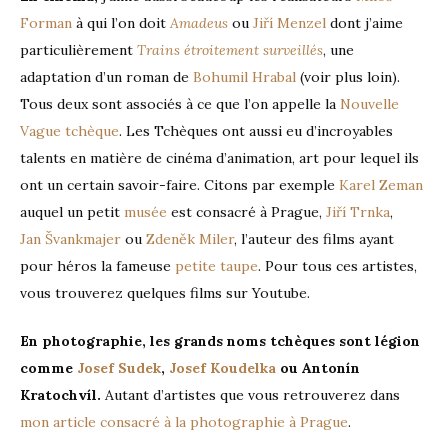
Forman
à qui l’on doit
Amadeus
ou
Jiří Menzel
dont j’aime
particulièrement
Trains étroitement surveillés
, une
adaptation d’un roman de
Bohumil Hrabal
(voir plus loin).
Tous deux sont associés à ce que l’on appelle la
Nouvelle
Vague tchèque
. Les Tchèques ont aussi eu d’incroyables
talents en matière de cinéma d’animation, art pour lequel ils
ont un certain savoir-faire. Citons par exemple
Karel Zeman
auquel un petit
musée
est consacré à Prague,
Jiří Trnka
,
Jan Švankmajer
ou
Zdeněk Miler
, l’auteur des films ayant
pour héros la fameuse
petite taupe
. Pour tous ces artistes,
vous trouverez quelques films sur Youtube.
En photographie, les grands noms tchèques sont légion
comme
Josef Sudek
,
Josef Koudelka
ou Antonín
Kratochvíl.
Autant d’artistes que vous retrouverez dans
mon article consacré à la photographie à Prague
.