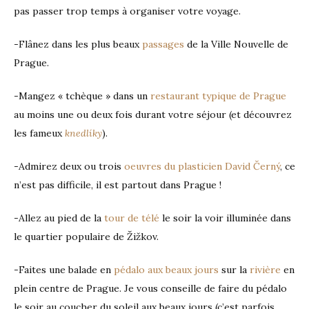
pas passer trop temps à organiser votre voyage.
-Flânez dans les plus beaux
passages
de la Ville Nouvelle de
Prague.
-Mangez « tchèque » dans un
restaurant typique de Prague
au moins une ou deux fois durant votre séjour (et découvrez
les fameux
knedlíky
).
-Admirez deux ou trois
oeuvres du plasticien David Černý
, ce
n’est pas difficile, il est partout dans Prague !
-Allez au pied de la
tour de télé
le soir la voir illuminée dans
le quartier populaire de Žižkov.
-Faites une balade en
pédalo aux beaux jours
sur la
rivière
en
plein centre de Prague. Je vous conseille de faire du pédalo
le soir au coucher du soleil aux beaux jours (c’est parfois