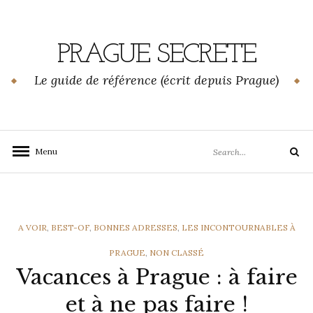
Skip
to
content
PRAGUE SECRETE
Le guide de référence (écrit depuis Prague)
Search
Menu
Search
for:
CATEGORIES
A VOIR
,
BEST-OF
,
BONNES ADRESSES
,
LES INCONTOURNABLES À
PRAGUE
,
NON CLASSÉ
Vacances à Prague : à faire
et à ne pas faire !