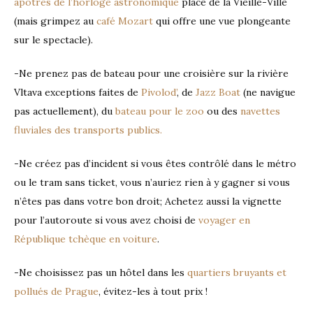
apôtres de l’horloge astronomique
place de la Vieille-Ville
(mais grimpez au
café Mozart
qui offre une vue plongeante
sur le spectacle).
-Ne prenez pas de bateau pour une croisière sur la rivière
Vltava exceptions faites de
Pivolod’
, de
Jazz Boat
(ne navigue
pas actuellement), du
bateau pour le zoo
ou des
navettes
fluviales des transports publics.
-Ne créez pas d’incident si vous êtes contrôlé dans le métro
ou le tram sans ticket, vous n’auriez rien à y gagner si vous
n’êtes pas dans votre bon droit; Achetez aussi la vignette
pour l’autoroute si vous avez choisi de
voyager en
République tchèque en voiture
.
-Ne choisissez pas un hôtel dans les
quartiers bruyants et
pollués de Prague
, évitez-les à tout prix !