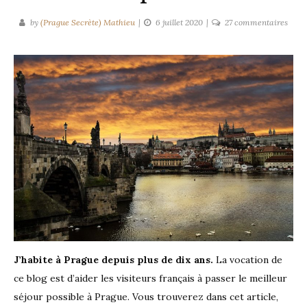
sur
by
(Prague Secrète) Mathieu
6 juillet 2020
27 commentaires
Vaca
à
Prag
:
à
faire
et
à
ne
pas
faire
!
J’habite à Prague depuis plus de dix ans.
La vocation de
ce blog est d’aider les visiteurs français à passer le meilleur
séjour possible à Prague. Vous trouverez dans cet article,