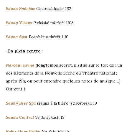
Sauna Smíchov
Císařská louka 162
Sauny Vltava
Podolské nábřeží 1108
Sauna Spot
Podolské nábřeží 1110
-En plein centre :
Národní sauna
(longtemps secret, il situé sur le toit de l’un
des bâtiments de la Nouvelle Scène du Théâtre national ;
après 19h, on peut entendre quelques notes de musique…)
Ostrovní 1
Sauny Beer Spa
(sauna à la bière !)
Zborovská 19
Sauna Central
Ve Smečkách 19
Relax Days Praha
Na Rybníčku 5