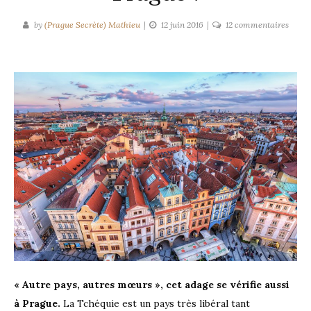
sur
by
(Prague Secrète) Mathieu
12 juin 2016
12 commentaires
Les
15
chose
qui
vont
vous
étonn
en
visita
Pragu
!
« Autre pays, autres mœurs », cet adage se vérifie aussi
à Prague.
La Tchéquie est un pays très libéral tant