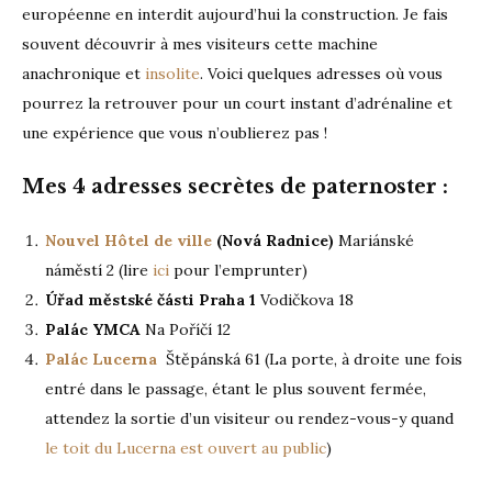
européenne en interdit aujourd’hui la construction. Je fais
souvent découvrir à mes visiteurs cette machine
anachronique et
insolite
. Voici quelques adresses où vous
pourrez la retrouver pour un court instant d’adrénaline et
une expérience que vous n’oublierez pas !
Mes 4 adresses secrètes de paternoster :
Nouvel Hôtel de ville
(Nová Radnice)
Mariánské
náměstí 2 (lire
ici
pour l’emprunter)
Úřad městské části Praha 1
Vodičkova 18
Palác YMCA
Na Poříčí 12
Palác Lucerna
Štěpánská 61 (La porte, à droite une fois
entré dans le passage, étant le plus souvent fermée,
attendez la sortie d’un visiteur ou rendez-vous-y quand
le toit du Lucerna est ouvert au public
)