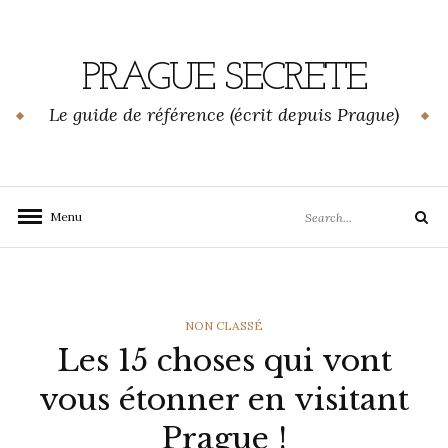
Skip
to
content
PRAGUE SECRETE
Le guide de référence (écrit depuis Prague)
Search
Menu
Search
for:
CATEGORIES
NON CLASSÉ
Les 15 choses qui vont
vous étonner en visitant
Prague !