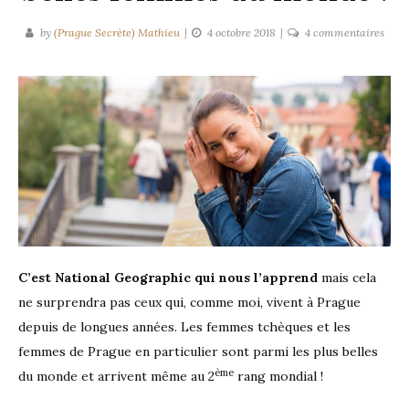
sur
by
(Prague Secrète) Mathieu
4 octobre 2018
4 commentaires
Les
Tchè
et
les
Prag
parm
les
plus
belle
fem
du
C’est National Geographic qui nous l’apprend
mais cela
mond
ne surprendra pas ceux qui, comme moi, vivent à Prague
depuis de longues années. Les femmes tchèques et les
femmes de Prague en particulier sont parmi les plus belles
ème
du monde et arrivent même au 2
rang mondial !