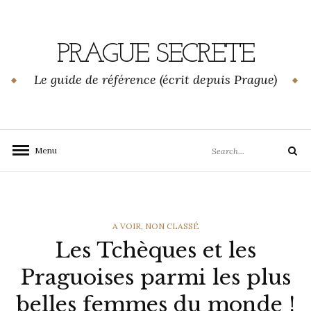
Skip
to
content
PRAGUE SECRETE
Le guide de référence (écrit depuis Prague)
Search
Menu
Search
for:
CATEGORIES
A VOIR
,
NON CLASSÉ
Les Tchèques et les
Praguoises parmi les plus
belles femmes du monde !