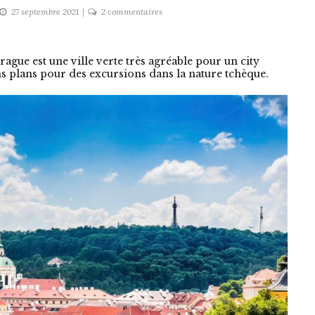
sur
27 septembre 2021
2 commentaires
Prague
et
la
ague est une ville verte très agréable pour un city
ns plans pour des excursions dans la nature tchèque.
République
tchèque
:
profitez
du
coeur
vert
de
l’Europe
!