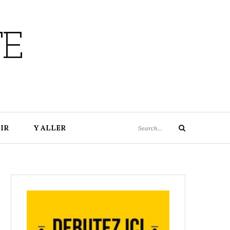
TE
Search
IR
Y ALLER
Search
for: