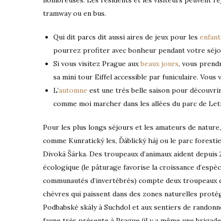
nombreuses. Les résidents et les visiteurs peuvent re
tramway ou en bus.
Qui dit parcs dit aussi aires de jeux pour les
enfant
pourrez profiter avec bonheur pendant votre séjo
Si vous visitez Prague aux
beaux jours
, vous prendr
sa mini tour Eiffel accessible par funiculaire. Vous
L’
automne
est une très belle saison pour découvrir l
comme moi marcher dans les allées du parc de Let
Pour les plus longs séjours et les amateurs de nature
comme Kunratický les, Ďáblický háj ou le parc forestier
Divoká Šárka. Des troupeaux d’animaux aident depuis 2
écologique (le pâturage favorise la croissance d’espèc
communautés d’invertébrés) compte deux troupeaux d
chèvres qui paissent dans des zones naturelles protégé
Podbabské skály à Suchdol et aux sentiers de randonn
faune très présente à Prague (il y a même une brigade 