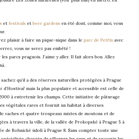
joindre Les zones naturelles (voir plus bas) en métro, en
s
et
festivals
et
beer gardens
en été dont, comme moi, vous
ur.
ez plaisir à faire un pique-nique dans le
parc de Petřín
avec
 verrez, vous ne serez pas embêté !
es parcs praguois. J’aime y aller. Il fait alors bon. Allez
ná.
, sachez qu’il a des réserves naturelles protégées à Prague
 d’Hostivař mais la plus populaire et accessible est celle de
000 à entretenir les champs. Cette initiative de pâturage
es végétales rares et fournit un habitat à diverses
e vaches et quatre troupeaux mixtes de moutons et de
es à travers la ville, de la vallée de Prokopské à Prague 5 à
ée de Bohnické údolí à Prague 8. Sans compter toute une
spécialisée chargée de sillonner les rues et de secourir les