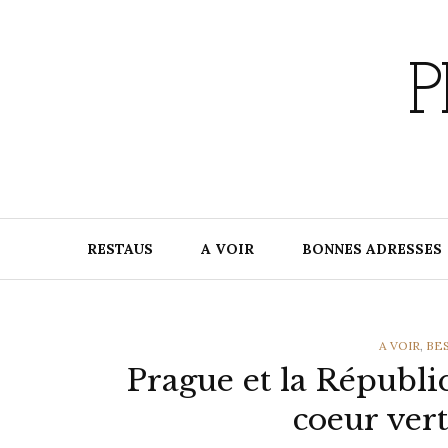
Skip
to
content
P
RESTAUS
A VOIR
BONNES ADRESSES
CATEGORI
A VOIR
,
BE
Prague et la Républi
coeur vert