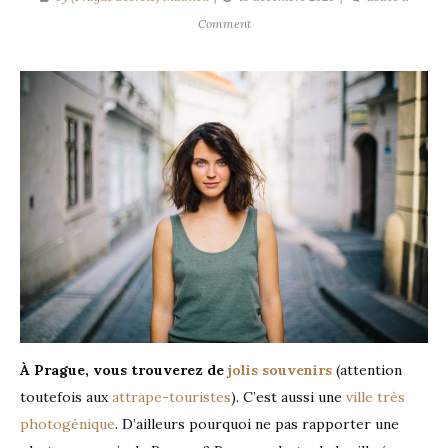
on
Comment
Souvenir
de
Prague
:
faites
une
photo
de
vous
!
À Prague, vous trouverez de
jolis souvenirs
(attention
toutefois aux
attrape-touristes
). C’est aussi une
ville très
photogénique
. D’ailleurs pourquoi ne pas rapporter une