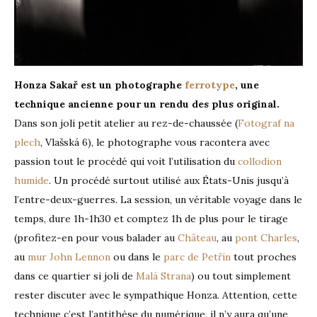
Honza Sakař est un photographe
ferrotype
, une
technique ancienne pour un rendu des plus original.
Dans son joli petit atelier au rez-de-chaussée (
Fotograf na
plech
, Vlašská 6), le photographe vous racontera avec
passion tout le procédé qui voit l’utilisation du
collodion
humide
. Un procédé surtout utilisé aux États-Unis jusqu’à
l’entre-deux-guerres. La session, un véritable voyage dans le
temps, dure 1h-1h30 et comptez 1h de plus pour le tirage
(profitez-en pour vous balader au
Château
, au
pont Charles
,
au
mur John Lennon
ou dans le
parc de Petřín
tout proches
dans ce quartier si joli de
Malá Strana
) ou tout simplement
rester discuter avec le sympathique Honza. Attention, cette
technique c’est l’antithèse du numérique, il n’y aura qu’une