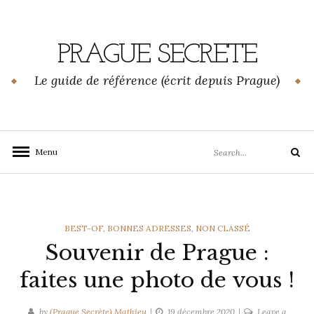
Skip
to
content
PRAGUE SECRETE
Le guide de référence (écrit depuis Prague)
Search
Menu
Search
for:
CATEGORIES
BEST-OF
,
BONNES ADRESSES
,
NON CLASSÉ
Souvenir de Prague :
faites une photo de vous !
by
(Prague Secrète) Mathieu
19 décembre 2020
Leave a