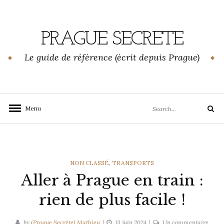
Skip
to
content
PRAGUE SECRETE
Le guide de référence (écrit depuis Prague)
Search
Menu
Search
for:
CATEGORIES
NON CLASSÉ
,
TRANSPORTS
Aller à Prague en train :
rien de plus facile !
sur
by
(Prague Secrète) Mathieu
13 juin 2024
Un commentaire