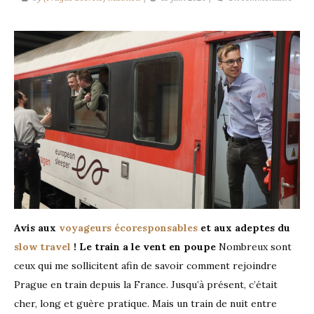
Aller
à
Pragu
en
train
:
rien
de
plus
facile
!
Avis aux
voyageurs écoresponsables
et aux adeptes du
slow travel
! Le train a le vent en poupe
Nombreux sont
ceux qui me sollicitent afin de savoir comment rejoindre
Prague en train depuis la France. Jusqu’à présent, c’était
cher, long et guère pratique. Mais un train de nuit entre