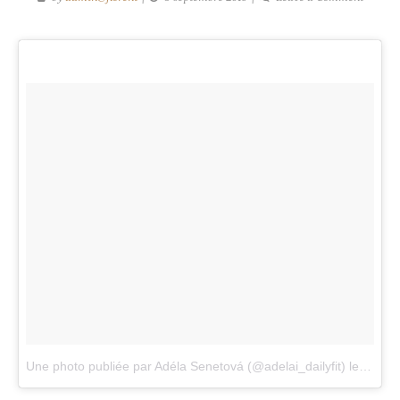
Un
pique-
nique
avec
une
vue
magiqu
!
Une photo publiée par Adéla Senetová (@adelai_dailyfit)
le
26 Ao