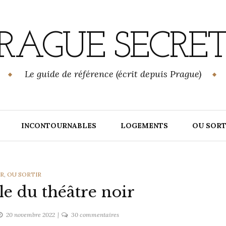
RAGUE SECRE
Le guide de référence (écrit depuis Prague)
INCONTOURNABLES
LOGEMENTS
OU SORT
GORIES
IR
,
OU SORTIR
le du théâtre noir
sur
20 novembre 2022
30 commentaires
Prague,