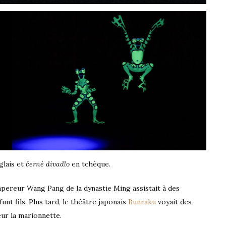
glais et
černé divadlo
en tchèque.
’Empereur Wang Pang de la dynastie Ming assistait à des
unt fils. Plus tard, le théâtre japonais
Bunraku
voyait des
eur la marionnette.