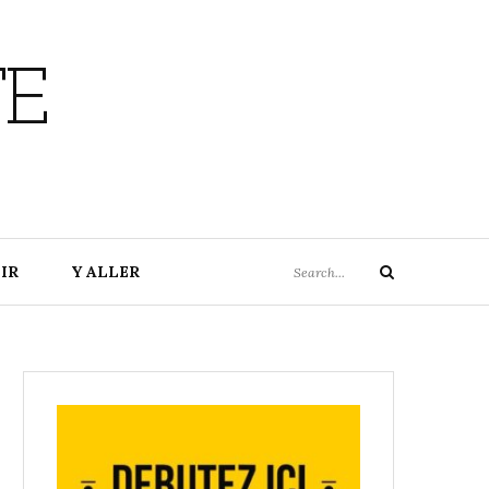
TE
Search
IR
Y ALLER
Search
for: