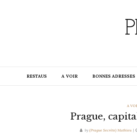
Skip
to
content
P
RESTAUS
A VOIR
BONNES ADRESSES
CATE
A VO
Prague, capita
by
(Prague Secrète) Mathieu