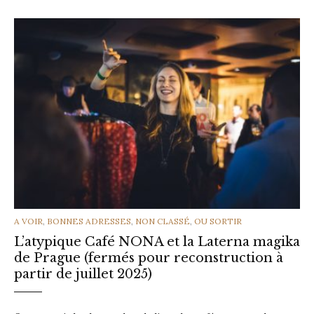
CATEGORIES
A VOIR
,
BONNES ADRESSES
,
NON CLASSÉ
,
OU SORTIR
L’atypique Café NONA et la Laterna magika
de Prague (fermés pour reconstruction à
partir de juillet 2025)