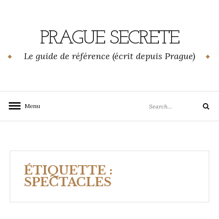
Skip
to
content
PRAGUE SECRETE
Le guide de référence (écrit depuis Prague)
Search
Menu
Search
for:
ÉTIQUETTE :
SPECTACLES