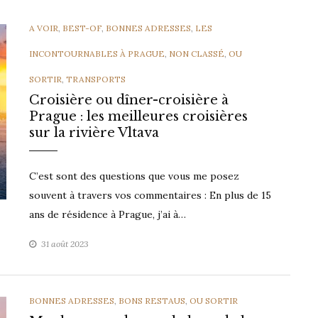
CATEGORIES
A VOIR
,
BEST-OF
,
BONNES ADRESSES
,
LES
INCONTOURNABLES À PRAGUE
,
NON CLASSÉ
,
OU
SORTIR
,
TRANSPORTS
Croisière ou dîner-croisière à
Prague : les meilleures croisières
sur la rivière Vltava
C’est sont des questions que vous me posez
souvent à travers vos commentaires : En plus de 15
ans de résidence à Prague, j’ai à…
31 août 2023
CATEGORIES
BONNES ADRESSES
,
BONS RESTAUS
,
OU SORTIR