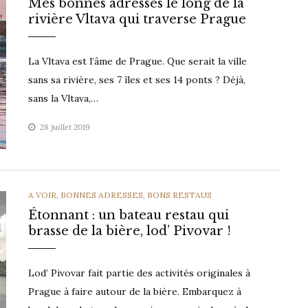
Mes bonnes adresses le long de la
rivière Vltava qui traverse Prague
La Vltava est l’âme de Prague. Que serait la ville
sans sa rivière, ses 7 îles et ses 14 ponts ? Déjà,
sans la Vltava,…
28 juillet 2019
CATEGORIES
A VOIR
,
BONNES ADRESSES
,
BONS RESTAUS
Étonnant : un bateau restau qui
brasse de la bière, lod’ Pivovar !
Lod’ Pivovar fait partie des activités originales à
Prague à faire autour de la bière. Embarquez à