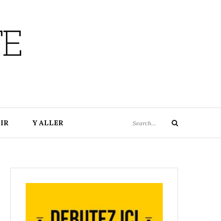
TE
Search
IR
Y ALLER
Search
for: