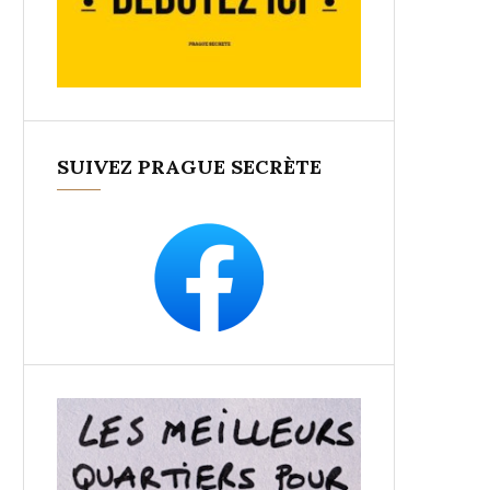
SUIVEZ PRAGUE SECRÈTE