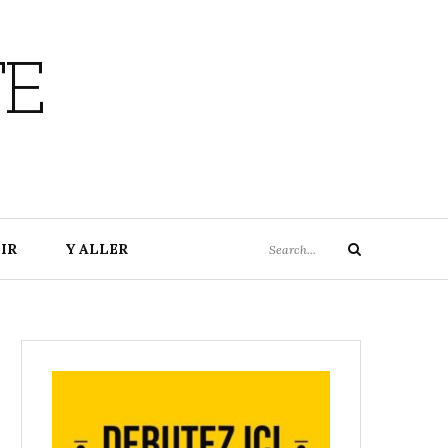
TE
Search
IR
Y ALLER
Search
for: