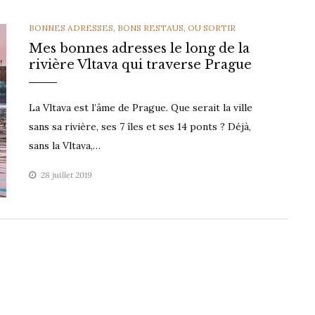
CATEGORIES
BONNES ADRESSES
,
BONS RESTAUS
,
OU SORTIR
Mes bonnes adresses le long de la
rivière Vltava qui traverse Prague
La Vltava est l’âme de Prague. Que serait la ville
sans sa rivière, ses 7 îles et ses 14 ponts ? Déjà,
sans la Vltava,…
28 juillet 2019