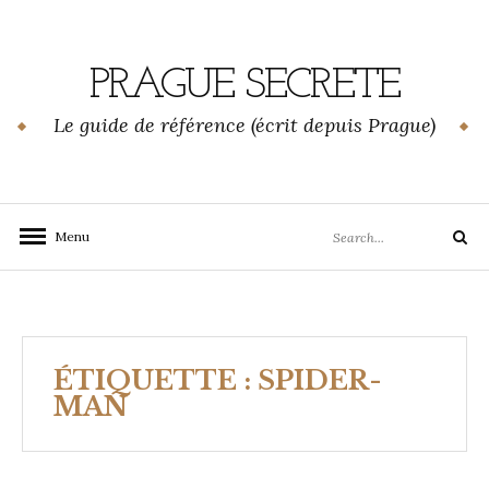
Skip
to
content
PRAGUE SECRETE
Le guide de référence (écrit depuis Prague)
Search
Menu
Search
for:
ÉTIQUETTE :
SPIDER-
MAN