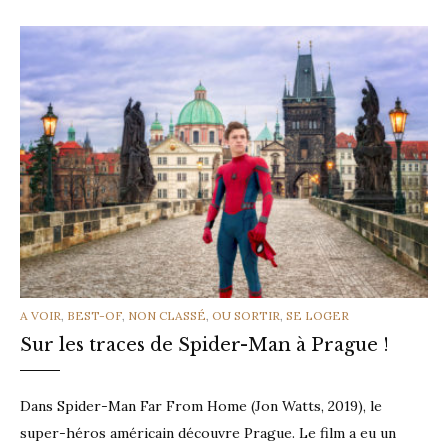
CATEGORIES
A VOIR
,
BEST-OF
,
NON CLASSÉ
,
OU SORTIR
,
SE LOGER
Sur les traces de Spider-Man à Prague !
Dans Spider-Man Far From Home (Jon Watts, 2019), le
super-héros américain découvre Prague. Le film a eu un