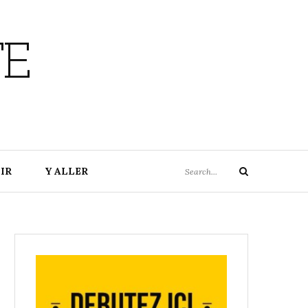
TE
Search
IR
Y ALLER
Search
for: