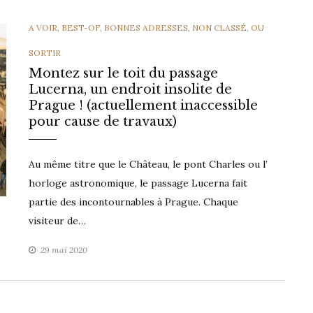
CATEGORIES
A VOIR
,
BEST-OF
,
BONNES ADRESSES
,
NON CLASSÉ
,
OU
SORTIR
Montez sur le toit du passage
Lucerna, un endroit insolite de
Prague ! (actuellement inaccessible
pour cause de travaux)
Au même titre que le Château, le pont Charles ou l’
horloge astronomique, le passage Lucerna fait
partie des incontournables à Prague. Chaque
visiteur de…
29 mai 2020