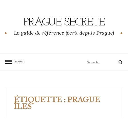
Skip
to
content
PRAGUE SECRETE
Le guide de référence (écrit depuis Prague)
Search
Menu
Search
for:
ÉTIQUETTE :
PRAGUE
ÎLES