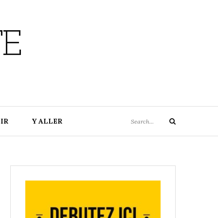
TE
Search
IR
Y ALLER
Search
for: