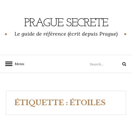
Skip
to
content
PRAGUE SECRETE
Le guide de référence (écrit depuis Prague)
Search
Menu
Search
for:
ÉTIQUETTE :
ÉTOILES