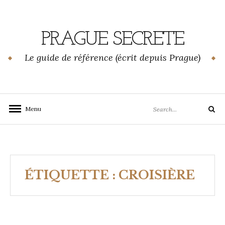
Skip
to
content
PRAGUE SECRETE
Le guide de référence (écrit depuis Prague)
Search
Menu
Search
for:
ÉTIQUETTE :
CROISIÈRE