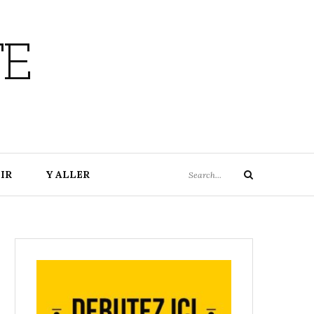
TE
Search
IR
Y ALLER
Search
for: