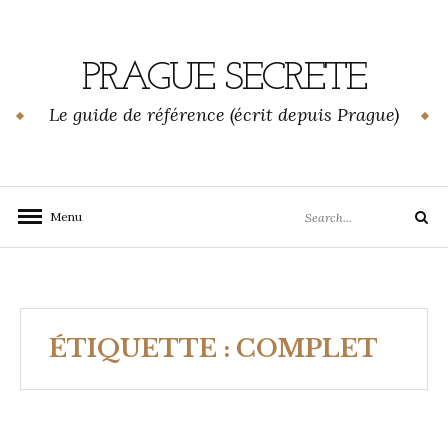
Skip
to
content
PRAGUE SECRETE
Le guide de référence (écrit depuis Prague)
Search
Menu
Search
for:
ÉTIQUETTE :
COMPLET