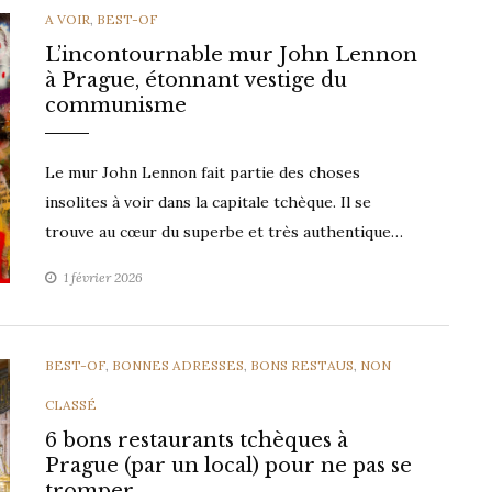
CATEGORIES
A VOIR
,
BEST-OF
L’incontournable mur John Lennon
à Prague, étonnant vestige du
communisme
Le mur John Lennon fait partie des choses
insolites à voir dans la capitale tchèque. Il se
trouve au cœur du superbe et très authentique…
1 février 2026
CATEGORIES
BEST-OF
,
BONNES ADRESSES
,
BONS RESTAUS
,
NON
CLASSÉ
6 bons restaurants tchèques à
Prague (par un local) pour ne pas se
tromper