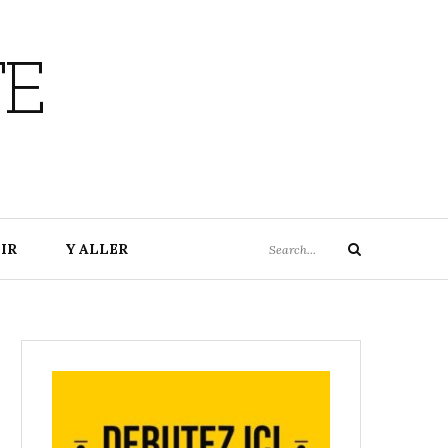
TE
Search
IR
Y ALLER
Search
for: