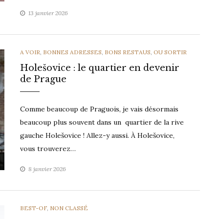
13 janvier 2026
CATEGORIES
A VOIR
,
BONNES ADRESSES
,
BONS RESTAUS
,
OU SORTIR
Holešovice : le quartier en devenir
de Prague
Comme beaucoup de Praguois, je vais désormais
beaucoup plus souvent dans un quartier de la rive
gauche Holešovice ! Allez-y aussi. À Holešovice,
vous trouverez…
8 janvier 2026
CATEGORIES
BEST-OF
,
NON CLASSÉ