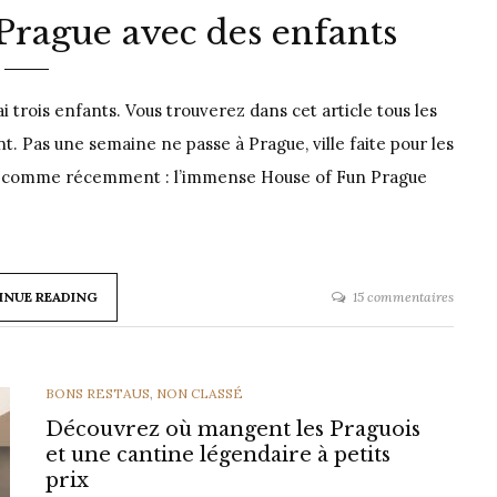
à Prague avec des enfants
i trois enfants. Vous trouverez dans cet article tous les
t. Pas une semaine ne passe à Prague, ville faite pour les
ux comme récemment : l’immense House of Fun Prague
sur
INUE READING
15 commentaires
11
activit
à
CATEGORIES
BONS RESTAUS
,
NON CLASSÉ
faire
à
Découvrez où mangent les Praguois
Prague
et une cantine légendaire à petits
avec
prix