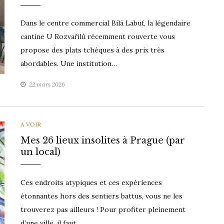
des
enfants
Dans le centre commercial Bílá Labuť, la légendaire
cantine U Rozvařilů récemment rouverte vous
propose des plats tchèques à des prix très
abordables. Une institution…
22 mars 2026
CATEGORIES
A VOIR
Mes 26 lieux insolites à Prague (par
un local)
Ces endroits atypiques et ces expériences
étonnantes hors des sentiers battus, vous ne les
trouverez pas ailleurs ! Pour profiter pleinement
d’une ville, il faut…