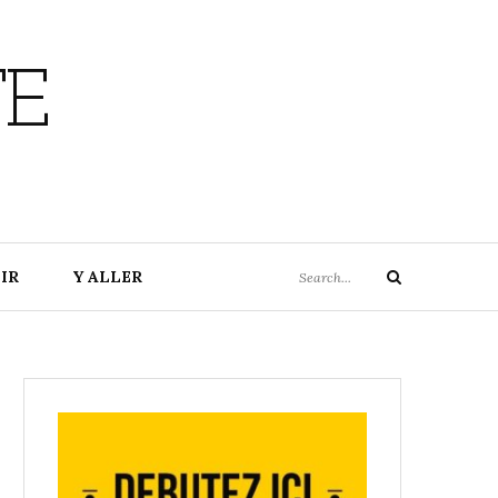
TE
Search
IR
Y ALLER
Search
for: