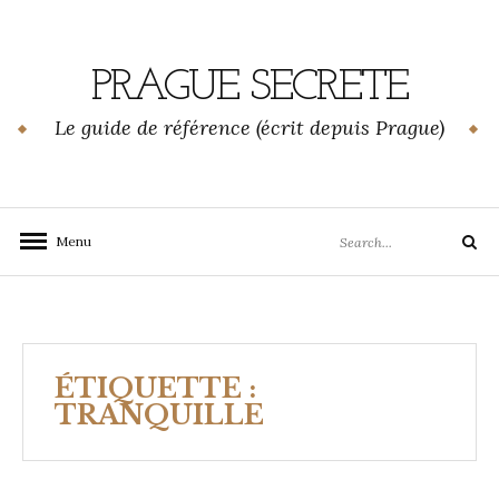
Skip
to
content
PRAGUE SECRETE
Le guide de référence (écrit depuis Prague)
Search
Menu
Search
for:
ÉTIQUETTE :
TRANQUILLE