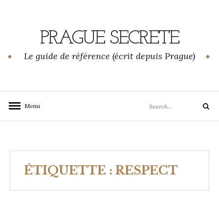
Skip
to
content
PRAGUE SECRETE
Le guide de référence (écrit depuis Prague)
Search
Menu
Search
for:
ÉTIQUETTE :
RESPECT