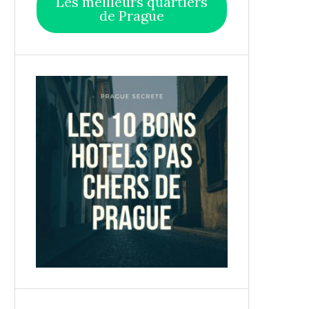
Les meilleurs quartiers
de Prague