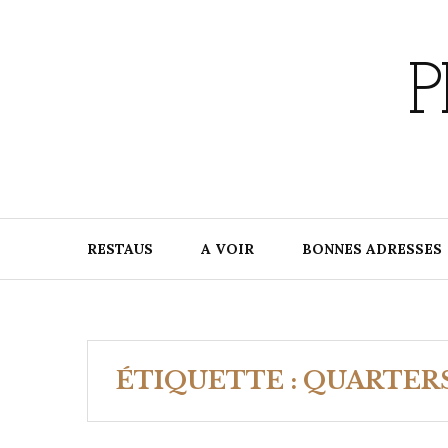
Skip
to
content
P
RESTAUS
A VOIR
BONNES ADRESSES
ÉTIQUETTE :
QUARTERS