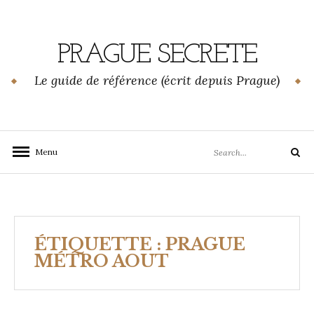
Skip
to
content
PRAGUE SECRETE
Le guide de référence (écrit depuis Prague)
Search
Menu
Search
for:
ÉTIQUETTE :
PRAGUE
MÉTRO AOUT