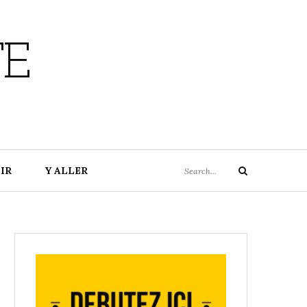
TE
Search
IR
Y ALLER
Search
for: