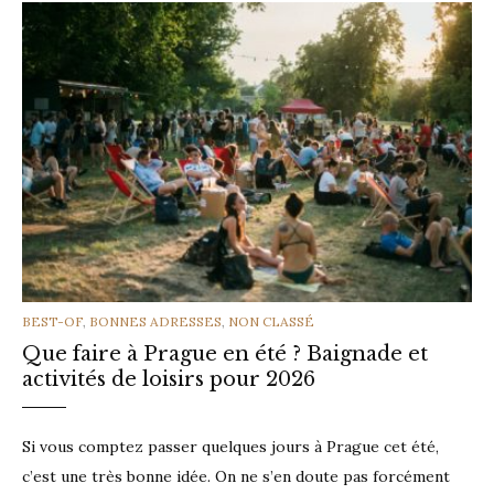
CATEGORIES
BEST-OF
,
BONNES ADRESSES
,
NON CLASSÉ
Que faire à Prague en été ? Baignade et
activités de loisirs pour 2026
Si vous comptez passer quelques jours à Prague cet été,
c’est une très bonne idée. On ne s’en doute pas forcément