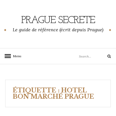
Skip
to
content
PRAGUE SECRETE
Le guide de référence (écrit depuis Prague)
Search
Menu
Search
for:
ÉTIQUETTE :
HOTEL
BON MARCHÉ PRAGUE