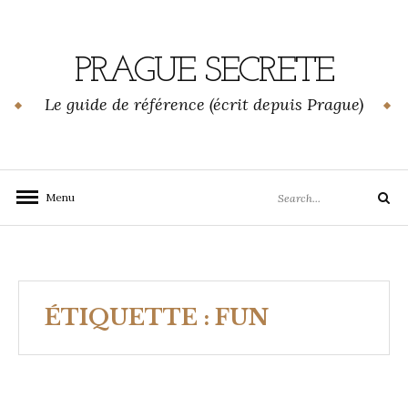
Skip
to
content
PRAGUE SECRETE
Le guide de référence (écrit depuis Prague)
Search
Menu
Search
for:
ÉTIQUETTE :
FUN