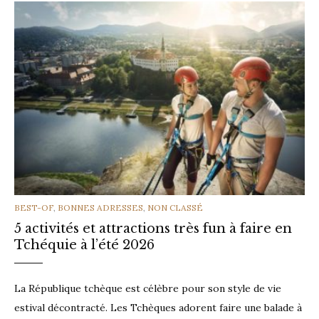
CATEGORIES
BEST-OF
,
BONNES ADRESSES
,
NON CLASSÉ
5 activités et attractions très fun à faire en
Tchéquie à l’été 2026
La République tchèque est célèbre pour son style de vie
estival décontracté. Les Tchèques adorent faire une balade à