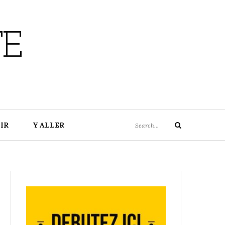
TE
Search
IR
Y ALLER
Search
for: