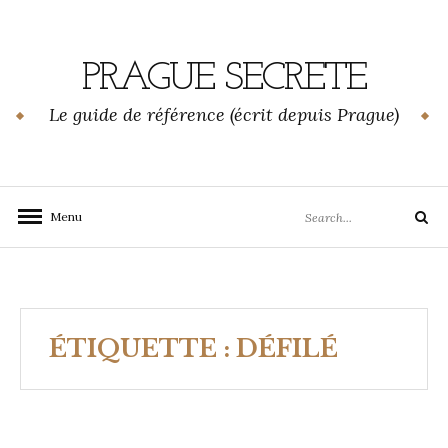
Skip
to
content
PRAGUE SECRETE
Le guide de référence (écrit depuis Prague)
Search
Menu
Search
for:
ÉTIQUETTE :
DÉFILÉ