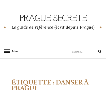
Skip
to
content
PRAGUE SECRETE
Le guide de référence (écrit depuis Prague)
Search
Menu
Search
for:
ÉTIQUETTE :
DANSER À
PRAGUE