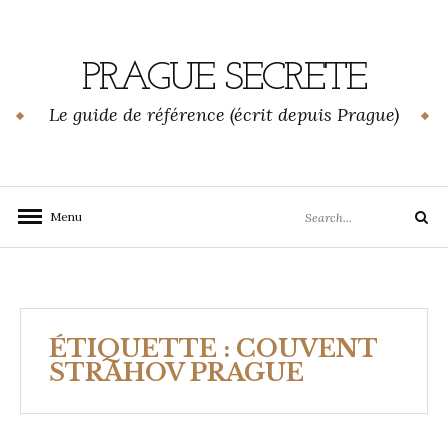
Skip
to
content
PRAGUE SECRETE
Le guide de référence (écrit depuis Prague)
Search
Menu
Search
for:
ÉTIQUETTE :
COUVENT
STRAHOV PRAGUE